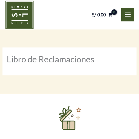
Ir
al
S/
0.00
contenido
Libro de Reclamaciones