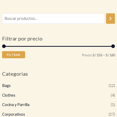
Filtrar por precio
P
P
FILTRAR
Precio:
S/ 150
—
S/ 160
r
r
e
e
Categorias
c
c
Bags
(12)
i
i
o
o
Clothes
(4)
Cocina y Parrilla
(1)
í
á
Corporativos
(27)