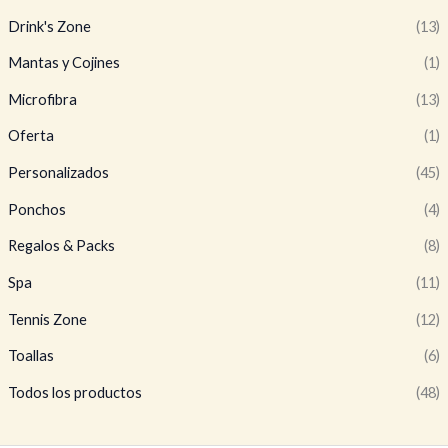
n
x
Drink's Zone
(13)
i
i
Mantas y Cojines
(1)
o
o
Microfibra
(13)
Oferta
(1)
Personalizados
(45)
Ponchos
(4)
Regalos & Packs
(8)
Spa
(11)
Tennis Zone
(12)
Toallas
(6)
Todos los productos
(48)