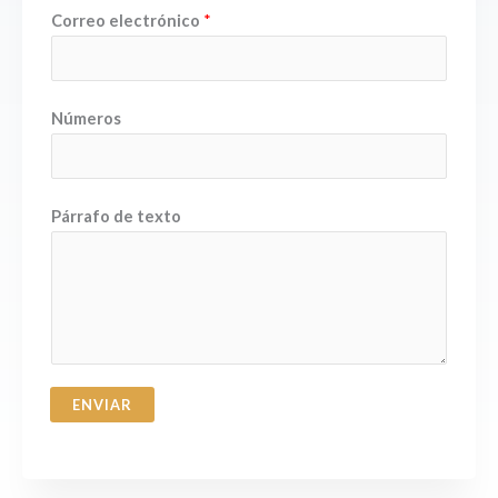
t
Correo electrónico
*
o
t
e
Números
x
t
o
*
Párrafo de texto
ENVIAR