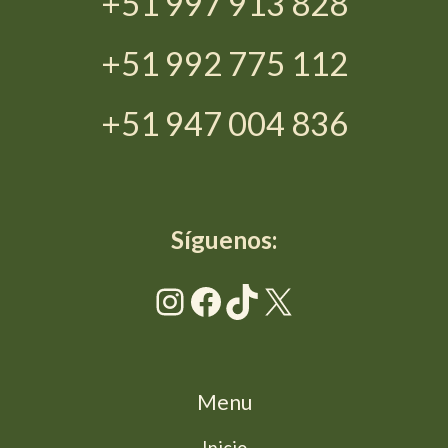
+51 997 913 828
+51 992 775 112
+51 947 004 836
Síguenos:
Instagram
Facebook
TikTok
X
Menu