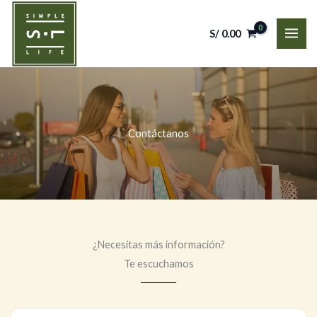
Ir
al
S/
0.00
contenido
Contáctanos
¿Necesitas más información?
Te escuchamos