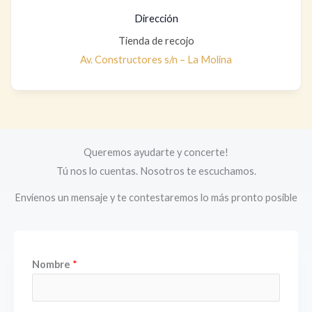
Dirección
Tienda de recojo
Av. Constructores s/n – La Molina
Queremos ayudarte y concerte!
Tú nos lo cuentas. Nosotros te escuchamos.
Envíenos un mensaje y te contestaremos lo más pronto posible
t
Nombre
*
e
x