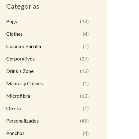
e
e
Categorias
c
c
Bags
(12)
i
i
o
o
Clothes
(4)
m
m
Cocina y Parrilla
(1)
í
á
Corporativos
(27)
n
x
Drink's Zone
(13)
i
i
Mantas y Cojines
(1)
m
m
o
o
Microfibra
(13)
Oferta
(1)
Personalizados
(45)
Ponchos
(4)