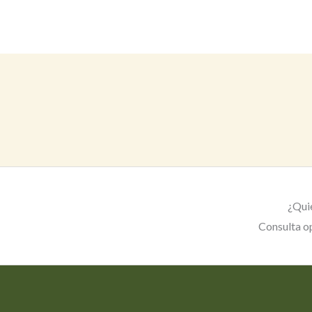
¿Quie
Consulta op