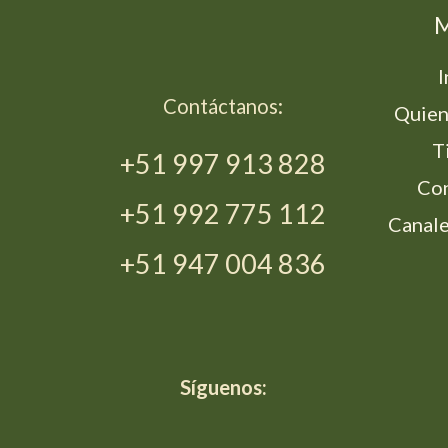
I
Contáctanos:
Quien
T
+51 997 913 828
Co
+51 992 775 112
Canale
d
+51 947 004 836
Síguenos: