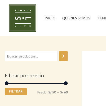
Ir
al
contenido
INICIO
QUIENES SOMOS
TIEN
Filtrar por precio
FILTRAR
P
P
Precio:
S/ 50
—
S/ 60
r
r