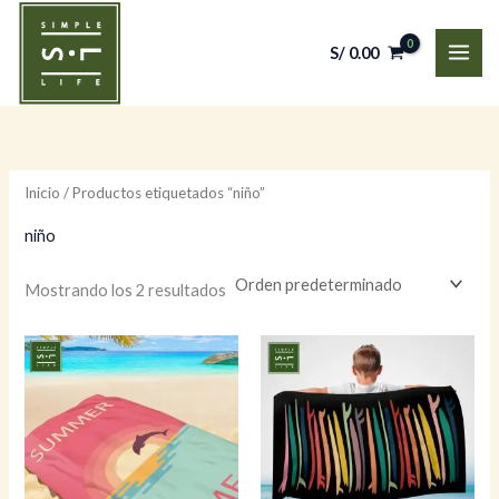
Ir
al
S/
0.00
contenido
Inicio
/ Productos etiquetados “niño”
niño
Mostrando los 2 resultados