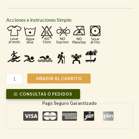
Acciones e instruciones Simple:
Morral
AÑADIR AL CARRITO
Natural
CONSULTAS Ó PEDIDOS
Simple
Life
Pago Seguro Garantizado
con
bolsillo
interno
cantidad