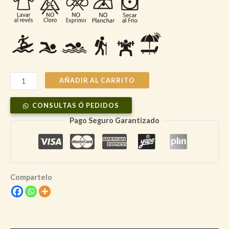
Bolsa
AÑADIR AL CARRITO
Polyester
CONSULTAS Ó PEDIDOS
Simple
Life
Pago Seguro Garantizado
–
Color
Natural
con
Compartelo
Textura
Piqué
cantidad