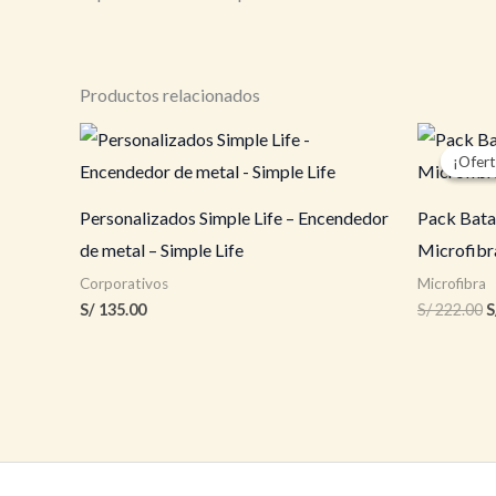
Productos relacionados
¡Ofert
¡Ofert
Personalizados Simple Life – Encendedor
Pack Bata
de metal – Simple Life
Microfibra
Corporativos
Microfibra
E
S/
135.00
S/
222.00
S
p
o
e
S