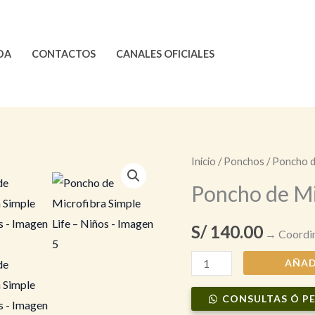
DA
CONTACTOS
CANALES OFICIALES
Inicio
/
Ponchos
/ Poncho d
Poncho de Mi
S/
140.00
→ Coordin
Poncho
AÑAD
de
CONSULTAS Ó P
Microfibra