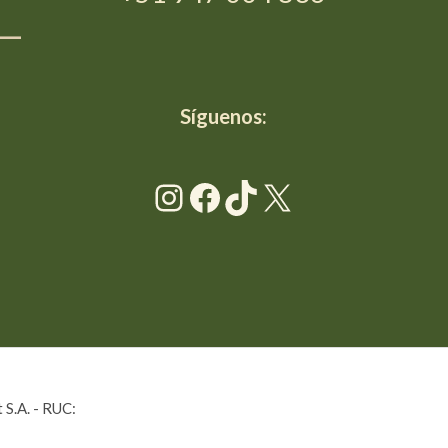
__
Síguenos:
Instagram
Facebook
TikTok
X
 S.A. - RUC: