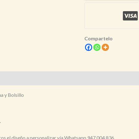
Simple
Life
–
Niños
Compartelo
cantidad
a y Bolsillo
.
tros el diseño a personalizar vía Whatsapp 947 004 836.