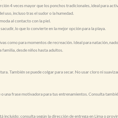
ción 4 veces mayor que los ponchos tradicionales, ideal para acti
l uso, incluso tras el sudor o la humedad.
oda al contacto con la piel.
 sacudir, lo que lo convierte en la mejor opción para la playa.
ivas como para momentos de recreación. Ideal para natación, nado 
familia, desde niños hasta adultos.
ura. También se puede colgar para secar. No usar cloro ni suaviza
e o una frase motivadora para tus entrenamientos. Consulta tambié
stá incluido; consulta según la dirección de entrega en Lima o provi