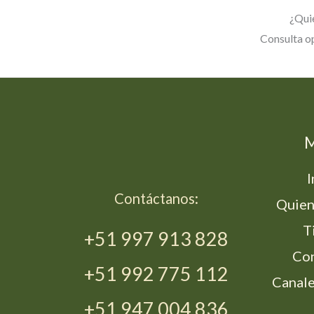
¿Quie
Consulta op
I
d
Contáctanos:
Quien
T
+51 997 913 828
Co
+51 992 775 112
Canale
+51 947 004 836