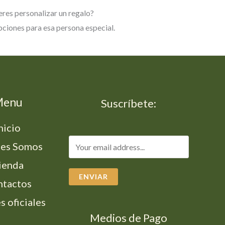
res personalizar un regalo?
ciones para esa persona especial.
Menu
Suscríbete:
nicio
es Somos
ienda
ENVIAR
ntactos
s oficiales
Medios de Pago