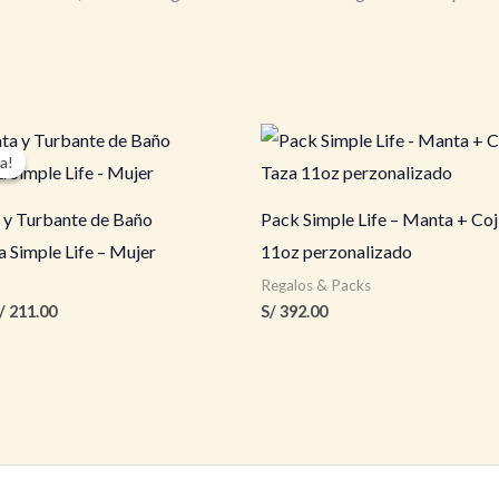
a!
a!
 y Turbante de Baño
Pack Simple Life – Manta + Coj
 Simple Life – Mujer
11oz perzonalizado
Regalos & Packs
l
El
/
211.00
S/
392.00
recio
precio
riginal
actual
ra:
es:
/ 222.00.
S/ 211.00.